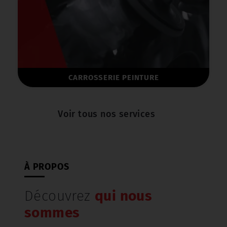
RROSSERIE PEINTURE
LOCATIO
Voir tous nos services
À PROPOS
Découvrez
qui nous
sommes