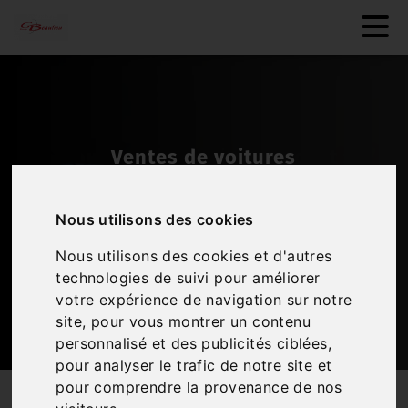
Nouveauté ! Véhicule récent :
Gaz R1234YF
Venez recharger votre clim de
Nous utilisons des cookies
notre garage
Notre équipe est prête à répondre à vos besoins
Nous utilisons des cookies et d'autres
technologies de suivi pour améliorer
Découvrir
votre expérience de navigation sur notre
site, pour vous montrer un contenu
personnalisé et des publicités ciblées,
pour analyser le trafic de notre site et
pour comprendre la provenance de nos