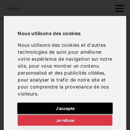
Comparateur de
Nous utilisons des cookies
véhicules
Nous utilisons des cookies et d'autres
technologies de suivi pour améliorer
votre expérience de navigation sur notre
Aucun véhicule dans le comparateur, vous
site, pour vous montrer un contenu
pouvez en ajouter via notre page de véhicules
personnalisé et des publicités ciblées,
pour analyser le trafic de notre site et
pour comprendre la provenance de nos
visiteurs.
Sélectionner des
véhicules
J'accepte
Je refuse