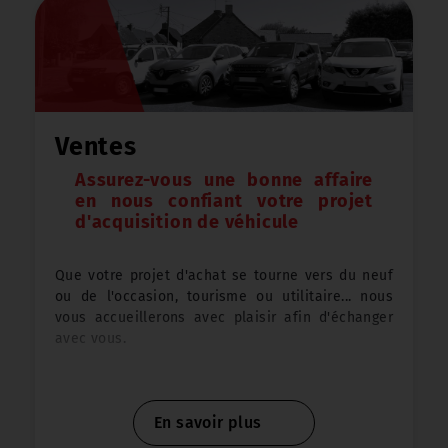
Nous vous proposons des véhicules récents avec
un
espage généreux
, confortables et ayant un
équipement complet
(GPS, régulateur, coffre
volumineux, climatisation, Bluetooth...) ce qui
permet de profiter pleinement du trajet.
Ventes
Assurez-vous une bonne affaire
En plus d’une convivialité assurée, vous y
en nous confiant votre projet
trouverez un intérêt économique : un seul
d'acquisition de véhicule
véhicule sur la route, le coût du péage est divisé
par 2 (catégorie 1 comme une voiture) et le coût
du carburant est également divisé !
Que votre projet d'achat se tourne vers du neuf
ou de l'occasion, tourisme ou utilitaire... nous
vous accueillerons avec plaisir afin d'échanger
L’
assurance
et l’
assistance
sont inclus dans le
avec vous.
contrat.
Acheter un véhicule peut rapidement devenir
Location de chaîne = 10€ TTC / contrat
complexe. Marque, Modèle, Energie, gabarit,
En savoir plus
kilomètrage... Autant d'informations que nous