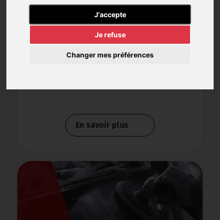
Confiez-nous l'entretien et les
J'accepte
réparations de votre véhicule
Je refuse
Fort de ses plus de 20 années d’expériences,
notre établissement vous propose :
Changer mes préférences
-
Éclairage
-
Vidange
En savoir plus
-
Pneumatiques
-
Freinage
-
Climatisation