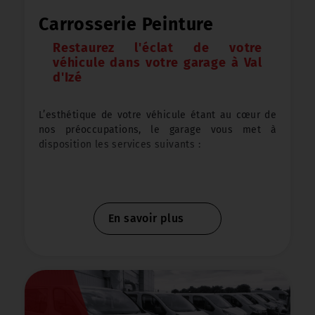
-
Distribution
Carrosserie Peinture
Restaurez l'éclat de votre
-
véhicule dans votre garage à Val
Diagnostics électronique…
d'Izé
Notre atelier est équipé de machines de
L’esthétique de votre véhicule étant au cœur de
recharge de gaz de climatisation R1234YF/R134A,
nos préoccupations, le garage vous met à
couvrant l’intégralité du parc automobile.
disposition les services suivants :
Notre équipe de mécaniciens dispose de
-
Réparation plastique carrosserie
plusieurs outils de diagnostics embarqués afin
de parvenir à la bonne réparation de votre
En savoir plus
véhicule.
-
Redressage élément tôle
Géométrie 3D, décalamineuse, outil de contrôle
-
Débosselage sans peinture
d’injection… autant de matériels techniques
maitrisé par nos techniciens.