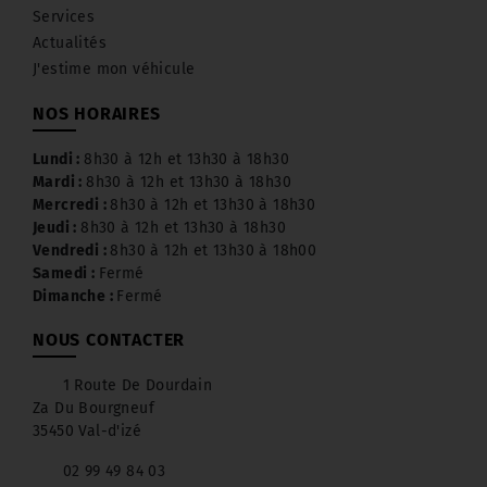
Services
Contrôle technique en cours de validité
·
Actualités
J'estime mon véhicule
Pièce d’identité (Carte d’identité ou
·
passeport) en cours de validité
NOS HORAIRES
Lundi :
8h30 à 12h et 13h30 à 18h30
Permis de conduire
·
Mardi :
8h30 à 12h et 13h30 à 18h30
Mercredi :
8h30 à 12h et 13h30 à 18h30
Jeudi :
8h30 à 12h et 13h30 à 18h30
Justificatif de domicile de – de 6 mois
·
Vendredi :
8h30 à 12h et 13h30 à 18h00
Samedi :
Fermé
Dimanche :
Fermé
Attestation d’assurance ou carte verte
·
NOUS CONTACTER
1 Route De Dourdain
Za Du Bourgneuf
35450 Val-d'izé
STATION DE LAVAGE
02 99 49 84 03