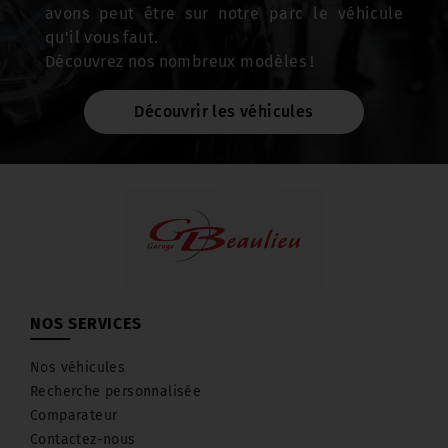
avons peut être sur notre parc le véhicule
Nous disposons de tous les outils pour effectuer
qu'il vous faut.
votre demande de carte grise le plus rapidement
Découvrez nos nombreux modèles !
possible, nous pouvons faire les démarches à
votre place !
Découvrir les véhicules
CONSEIL DU GARAGE :
Documents à fournir pour formalités
d’immatriculation
Carte grise du véhicule (barré et signé)
·
NOS SERVICES
Certificat de cession
·
Nos véhicules
Recherche personnalisée
Demande de certificat d’immatriculation
·
Comparateur
Contactez-nous