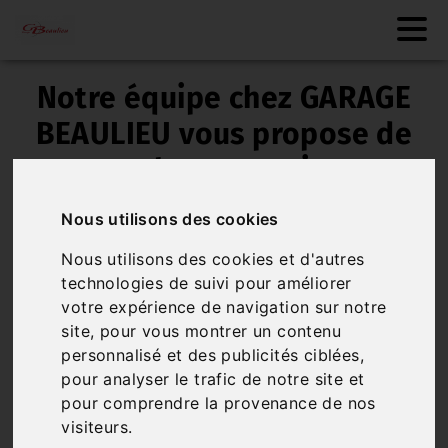
Notre équipe chez GARAGE
BEAULIEU vous propose de
nombreux services
Notre garage souhaite vous satisfaire au
Nous utilisons des cookies
maximum en vous proposant plusieurs services.
Nous utilisons des cookies et d'autres
technologies de suivi pour améliorer
votre expérience de navigation sur notre
site, pour vous montrer un contenu
personnalisé et des publicités ciblées,
pour analyser le trafic de notre site et
pour comprendre la provenance de nos
Mécanique
visiteurs.