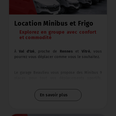
-
Peinture opaque / métallisé / nacrée…
-
Lustrage Polish
Location Minibus et Frigo
Explorez en groupe avec confort
-
Rénovation optique
et commodité
-
Pose et réparation de pare-brise…
À
Val d'Izé
, proche de
Rennes
et
Vitré
, vous
pourrez vous déplacer comme vous le souhaitez.
Afin de répondre au mieux à vos attentes, nous
nous sommes dotés d’un
laboratoire de
Le garage Beaulieu vous propose des Minibus 9
préparation peinture
. Cette installation couplée
places pour tout vos déplacements sportifs,
à un
spectrophotomètre
nous permet de garantir
professionnels, en famille ou entre amis !
un travail de qualité de notre technicien
carrossier peintre.
En savoir plus
Besoin d'un minibus pour une journée, une
semaine ou plus ? Nous nous adaptons à votre
emploi du temps !