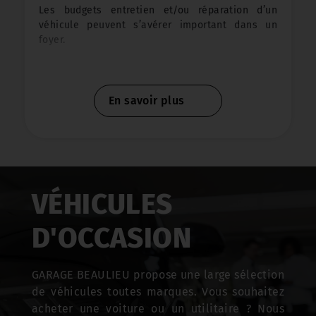
Les budgets entretien et/ou réparation d’un
véhicule peuvent s’avérer important dans un
foyer.
Le GARAGE BEAULIEU vous propose d’effectuer le
règlement de votre facture en 2,3 ou même 4 fois
En savoir plus
par carte bancaire et sans frais supplémentaire.
SERVICE CARTE GRISE
VÉHICULES
La carte grise, aussi appelée « certificat
d’immatriculation », est obligatoire pour rouler
D'OCCASION
librement avec votre véhicule.
Des démarches administratives sont obligatoires
GARAGE BEAULIEU propose une large sélection
lors de chaque nouvelle acquisition.
de véhicules toutes marques. Vous souhaitez
acheter une voiture ou un utilitaire ? Nous