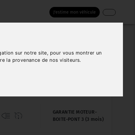
J'estime mon véhicule
PEUGEOT 2008
gation sur notre site, pour vous montrer un
re la provenance de nos visiteurs.
6 BLUEHDI 100 URBAN CROSS
Véhicule sur parc
199 500 km
11/2015
Manuelle
GARANTIE MOTEUR-
BOITE-PONT 3 (3 mois)