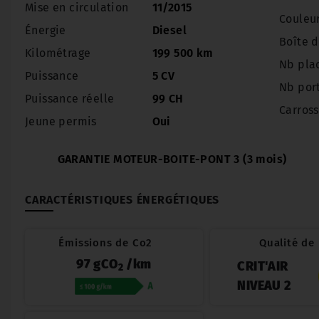
Mise en circulation
11/2015
Couleu
Énergie
Diesel
Boîte d
Kilométrage
199 500 km
Nb pla
Puissance
5 CV
Nb por
Puissance réelle
99 CH
Carross
Jeune permis
Oui
GARANTIE MOTEUR-BOITE-PONT 3 (3 mois)
CARACTÉRISTIQUES ÉNERGÉTIQUES
Émissions de Co2
Qualité de l
97 gCO
/km
CRIT'AIR
2
NIVEAU 2