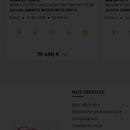
RENAULT TRAFIC
MAZDA CX-3
19490 € TTC FG Grand Confort L1H1 1200 dCi 120 E6
Skyactiv-G 12
Garantie GARANTIE MOTEUR-BOITE-PONT 3
Garantie GARA
Diesel
●
31/05/2019
●
80 900 km
Essence
●
24
_
19 490 €
TTC
NOS SERVICES
Nos véhicules
Recherche personnalisée
Comparateur
Contactez-nous