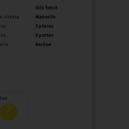
r
Gris foncé
e vitesse
Manuelle
ces
5 places
tes
5 portes
erie
Berline
'air