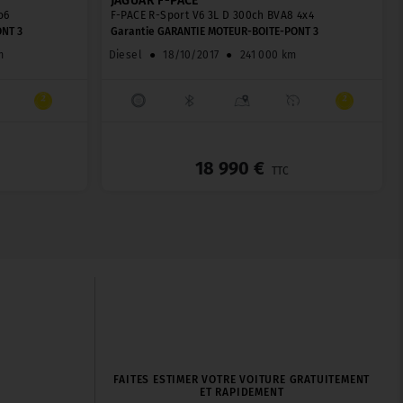
JAGUAR F-PACE
o6
F-PACE R-Sport V6 3L D 300ch BVA8 4x4
ONT 3
Garantie GARANTIE MOTEUR-BOITE-PONT 3
m
Diesel
●
18/10/2017
●
241 000 km
_
_
18 990 €
TTC
FAITES ESTIMER VOTRE VOITURE GRATUITEMENT
ET RAPIDEMENT