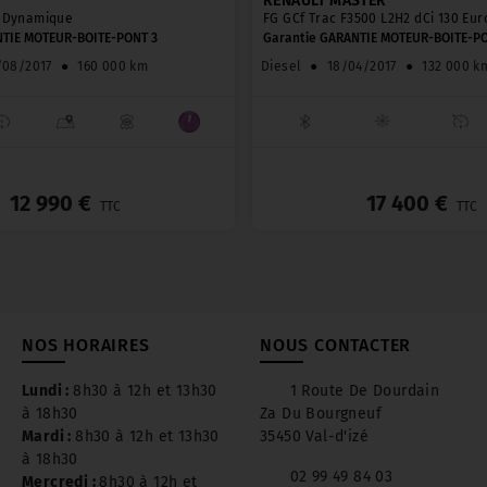
RENAULT MASTER
0 Dynamique
FG GCf Trac F3500 L2H2 dCi 130 Eur
NTIE MOTEUR-BOITE-PONT 3
Garantie GARANTIE MOTEUR-BOITE-P
/08/2017
●
160 000 km
Diesel
●
18/04/2017
●
132 000 k
_
12 990 €
17 400 €
TTC
TTC
NOS HORAIRES
NOUS CONTACTER
Lundi :
8h30 à 12h et 13h30
1 Route De Dourdain
à 18h30
Za Du Bourgneuf
Mardi :
8h30 à 12h et 13h30
35450 Val-d'izé
à 18h30
02 99 49 84 03
Mercredi :
8h30 à 12h et